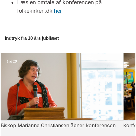
Læs en omtale af konferencen på
folkekirken.dk
her
Indtryk fra 10 års jubilæet
1
1
af 10
af 10
Biskop Marianne Christiansen åbner konferencen
Konfe