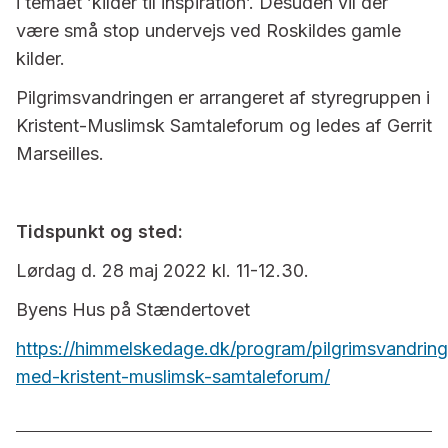
i temaet ’kilder til inspiration’. Desuden vil der
være små stop undervejs ved Roskildes gamle
kilder.
Pilgrimsvandringen er arrangeret af styregruppen i
Kristent-Muslimsk Samtaleforum og ledes af Gerrit
Marseilles.
Tidspunkt og sted:
Lørdag d. 28 maj 2022 kl. 11-12.30.
Byens Hus på Stændertovet
https://himmelskedage.dk/program/pilgrimsvandring
med-kristent-muslimsk-samtaleforum/