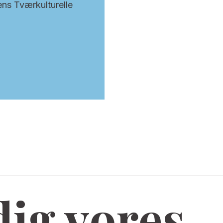
ens Tværkulturelle
dig vores