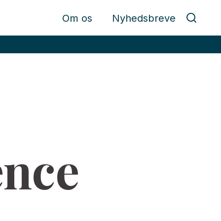
Om os
Nyhedsbreve
ence