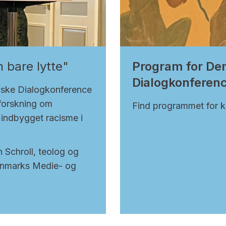
 bare lytte"
Program for De
Dialogkonferen
iske Dialogkonference
forskning om
Find programmet for k
 indbygget racisme i
 Schroll, teolog og
anmarks Medie- og