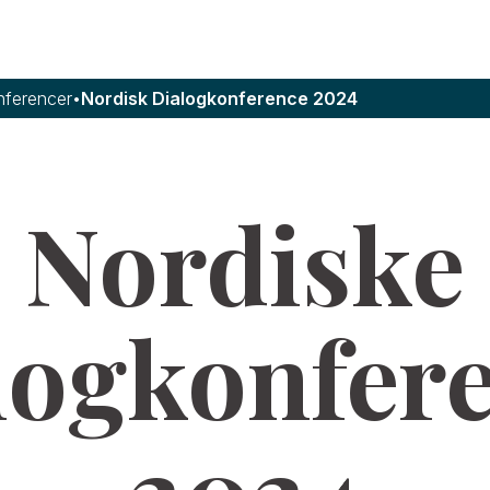
nferencer
•
Nordisk Dialogkonference 2024
Nordiske
logkonfer