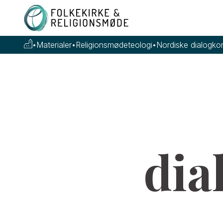
•
Materialer
•
Religionsmødeteologi
•
Nordiske dialogko
dia