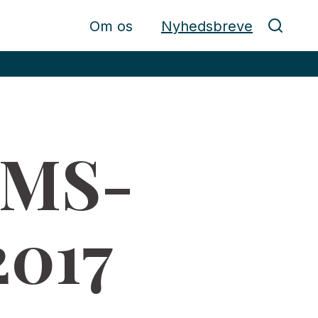
Om os
Nyhedsbreve
KMS-
2017