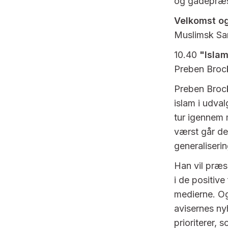
og gadepræs
Velkomst og
Muslimsk Sa
10.40
"Islam
Preben Broc
Preben Brock
islam i udval
tur igennem 
værst går de
generaliseri
Han vil præs
i de positiv
medierne. O
avisernes ny
prioriterer, 