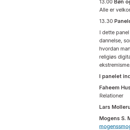
13.00
Bøn o
Alle er velko
13.30
Panel
I dette pane
dannelse, som
hvordan man 
religiøs digi
ekstremisme
I panelet in
Faheem Hus
Relationer
Lars Molle
Mogens S. 
mogenssmog