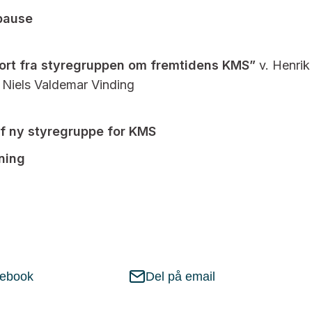
pause
rt fra styregruppen om fremtidens KMS”
v. Henri
Niels Valdemar Vinding
f ny styregruppe for KMS
tning
cebook
Del på email