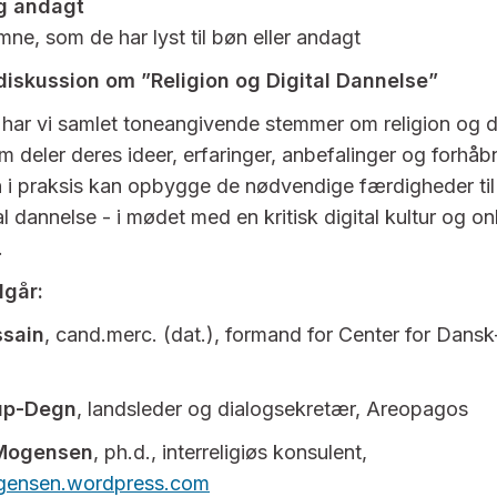
g andagt
mne, som de har lyst til bøn eller andagt
diskussion om ”Religion og Digital Dannelse”
l har vi samlet toneangivende stemmer om religion og di
 deler deres ideer, erfaringer, anbefalinger og forhåbni
i praksis kan opbygge de nødvendige færdigheder til
tal dannelse - i mødet med en kritisk digital kultur og on
.
dgår:
sain
, cand.merc. (dat.), formand for Center for Dans
rup-Degn
, landsleder og dialogsekretær, Areopagos
Mogensen
, ph.d., interreligiøs konsulent,
ensen.wordpress.com