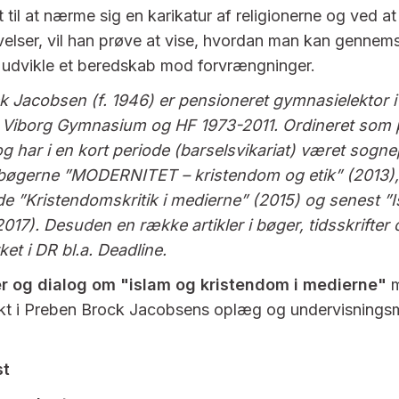
 til at nærme sig en karikatur af religionerne og ved a
øvelser, vil han prøve at vise, hvordan man kan gennem
 udvikle et beredskab mod forvrængninger.
k Jacobsen (f. 1946) er pensioneret gymnasielektor 
d Viborg Gymnasium og HF 1973-2011. Ordineret som 
og har i en kort periode (barselsvikariat) været sogn
 bøgerne ”MODERNITET – kristendom og etik” (2013)
e ”Kristendomskritik i medierne” (2015) og senest ”I
017). Desuden en række artikler i bøger, tidsskrifter
et i DR bl.a. Deadline.
r og dialog om "islam og kristendom i medierne"
m
t i Preben Brock Jacobsens oplæg og undervisningsm
st