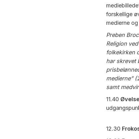
mediebilledet
forskellige 
medierne og
Preben Broc
Religion ve
folkekirken 
har skrevet
prisbelønned
medierne” (2
samt medvirk
11.40
Øvelse
udgangspunk
12.30
Froko