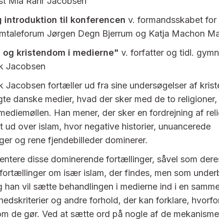
t Mia Rahr Jacobsen
 introduktion til konferencen
v. formandsskabet for 
mtaleforum Jørgen Degn Bjerrum og Katja Machon M
 og kristendom i medierne"
v. forfatter og tidl. gym
k Jacobsen
 Jacobsen fortæller ud fra sine undersøgelser af kri
gte danske medier, hvad der sker med de to religioner, n
mediemøllen. Han mener, der sker en fordrejning af rel
t ud over islam, hvor negative historier, unuancerede
nger og rene fjendebilleder dominerer.
entere disse dominerende fortællinger, såvel som de
e fortællinger om især islam, der findes, men som under
g han vil sætte behandlingen i medierne ind i en sa
hedskriterier og andre forhold, der kan forklare, hvorf
som de gør. Ved at sætte ord på nogle af de mekanismer,