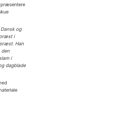
t præsentere
skue
i Dansk og
præst i
epræst. Han
, den
slam i
 og dagblade
ed
ateriale