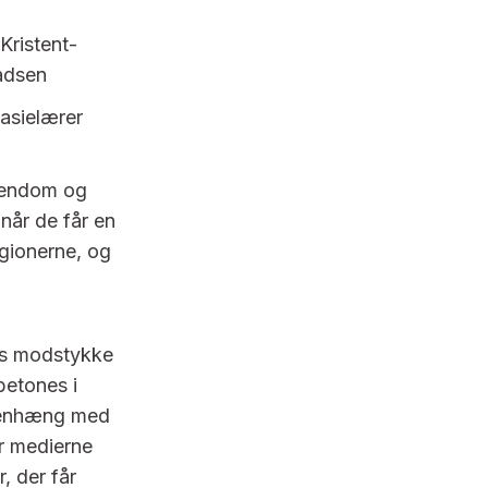
Kristent-
adsen
nasielærer
stendom og
år de får en
igionerne, og
res modstykke
betones i
mmenhæng med
or medierne
 der får