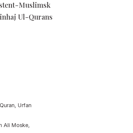
ristent-Muslimsk
Minhaj Ul-Qurans
-Quran, Urfan
m Ali Moske,