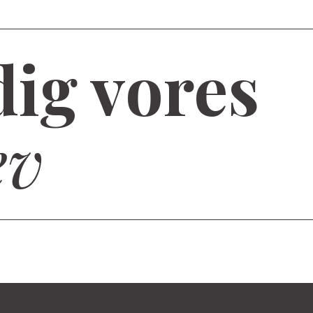
dig vores
ev