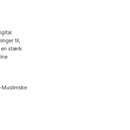
gital
nger til,
 en stærk
line
k-Muslimske